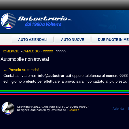
AUTO AZIENDALI
AUTO NUOVE
DUE RUOTE IN M
HOMEPAGE
CATALOGO
XXXXX
YYYYY
Automobile non trovata!
← Provala su strada!
Contattaci via email
info@autoetruria.it
oppure telefonaci al numero
0588
ed il giorno preferito per effettuare la prova: sarai ricontattato al più presto.
Copyright © 2011 Autoetruria s.r.l. P.IVA 00661400507
Azienda
Designed and hosted by DevItalia srl |
Cookies