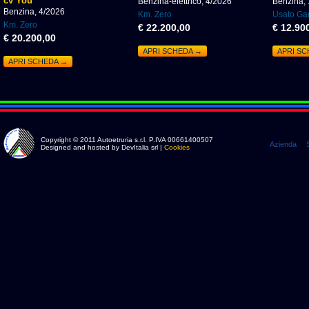
cv You
Benzina-elettrico, 4/2026
Benzina,
Benzina, 4/2026
Km. Zero
Usato Gar
Km. Zero
€ 22.200,00
€ 12.90
€ 20.200,00
APRI SCHEDA →
APRI S
APRI SCHEDA →
Copyright © 2011 Autoetruria s.r.l. P.IVA 00661400507
Azienda
Designed and hosted by DevItalia srl |
Cookies