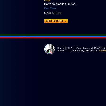
Pop
Benzina-elettrico, 4/2025
Km. Zero
€ 14.400,00
APRI SCHEDA →
Copyright © 2011 Autoetruria s.r.l. P.IVA 0
Designed and hosted by DevItalia srl |
Cooki