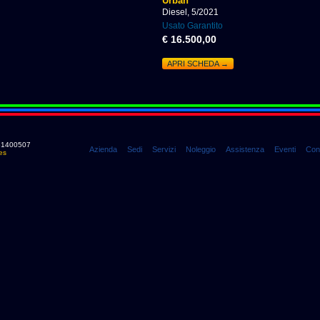
Urban
Diesel, 5/2021
Usato Garantito
€ 16.500,00
APRI SCHEDA →
0661400507
Azienda
Sedi
Servizi
Noleggio
Assistenza
Eventi
Cont
es