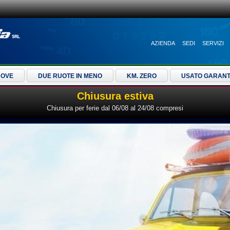
AZIENDA
SEDI
SERVIZI
UOVE
DUE RUOTE IN MENO
KM. ZERO
USATO GARANT
Chiusura estiva
Chiusura per ferie dal 06/08 al 24/08 compresi