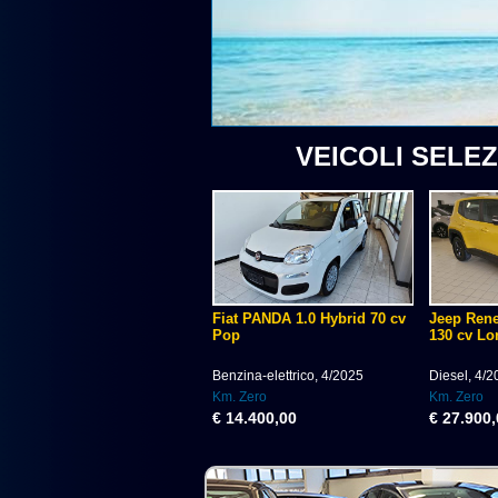
VEICOLI SELEZ
Fiat PANDA 1.0 Hybrid 70 cv
Jeep Rene
Pop
130 cv Lo
Benzina-elettrico, 4/2025
Diesel, 4/
Km. Zero
Km. Zero
€ 14.400,00
€ 27.900