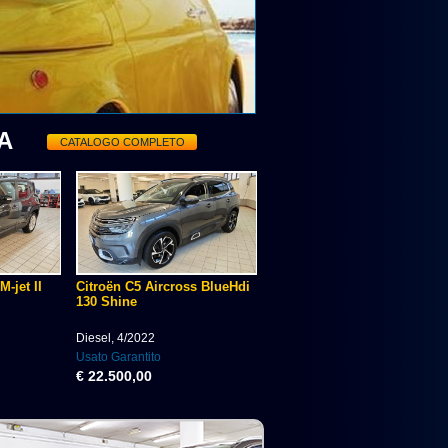
A
CATALOGO COMPLETO
-jet II
Citroën C5 Aircross BlueHdi
130 Shine
Diesel, 4/2022
Usato Garantito
€ 22.500,00