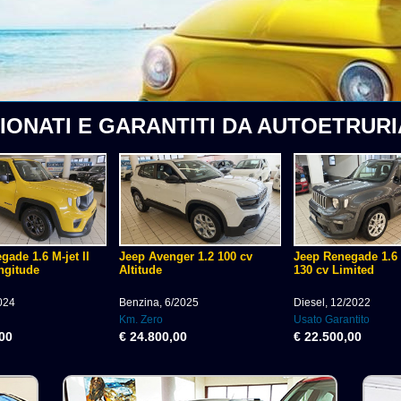
IONATI E GARANTITI DA AUTOETRURI
gade 1.6 M-jet II
Jeep Avenger 1.2 100 cv
Jeep Renegade 1.6 M
ngitude
Altitude
130 cv Limited
2024
Benzina, 6/2025
Diesel, 12/2022
Km. Zero
Usato Garantito
,00
€ 24.800,00
€ 22.500,00